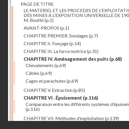
PAGE DE TITRE
LE MATERIEL ET LES PROCEDES DE L'EXPLOITAT
DES MINES A L'EXPOSITION UNIVERSELLE DE 190
M. Boutté
(p.1)
AVANT-PROPOS
(p.1)
CHAPITRE PREMIER. Sondages
(p.7)
CHAPITRE II. Fonçage
(p.14)
CHAPITRE III. La force motrice
(p.31)
CHAPITRE IV. Aménagement des puits
(p.68)
Chevalements
(p.69)
Câbles
(p.69)
Cages et parachutes
(p.69)
CHAPITRE V. Extraction
(p.85)
CHAPITRE VI . Épuisement
(p.116)
Comparaison entre les différents systèmes d'épuise
(p.116)
CHAPITRE VII. Méthodes d'exploitation
(p.139)
Droits réservés - CNAM
CHAPITRE VIII. Abatage
(p.150)