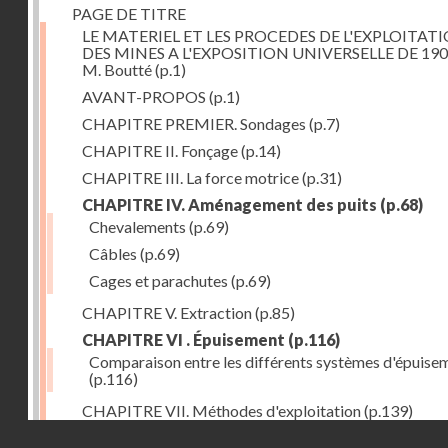
PAGE DE TITRE
LE MATERIEL ET LES PROCEDES DE L'EXPLOITAT
DES MINES A L'EXPOSITION UNIVERSELLE DE 190
M. Boutté
(p.1)
AVANT-PROPOS
(p.1)
CHAPITRE PREMIER. Sondages
(p.7)
CHAPITRE II. Fonçage
(p.14)
CHAPITRE III. La force motrice
(p.31)
CHAPITRE IV. Aménagement des puits
(p.68)
Chevalements
(p.69)
Câbles
(p.69)
Cages et parachutes
(p.69)
CHAPITRE V. Extraction
(p.85)
CHAPITRE VI . Épuisement
(p.116)
Comparaison entre les différents systèmes d'épuise
(p.116)
CHAPITRE VII. Méthodes d'exploitation
(p.139)
Droits réservés - CNAM
CHAPITRE VIII. Abatage
(p.150)