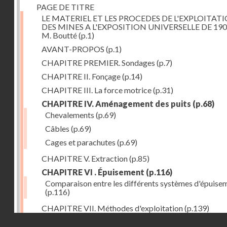
PAGE DE TITRE
LE MATERIEL ET LES PROCEDES DE L'EXPLOITAT
DES MINES A L'EXPOSITION UNIVERSELLE DE 190
M. Boutté
(p.1)
AVANT-PROPOS
(p.1)
CHAPITRE PREMIER. Sondages
(p.7)
CHAPITRE II. Fonçage
(p.14)
CHAPITRE III. La force motrice
(p.31)
CHAPITRE IV. Aménagement des puits
(p.68)
Chevalements
(p.69)
Câbles
(p.69)
Cages et parachutes
(p.69)
CHAPITRE V. Extraction
(p.85)
CHAPITRE VI . Épuisement
(p.116)
Comparaison entre les différents systèmes d'épuise
(p.116)
CHAPITRE VII. Méthodes d'exploitation
(p.139)
Droits réservés - CNAM
CHAPITRE VIII. Abatage
(p.150)