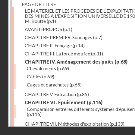
PAGE DE TITRE
LE MATERIEL ET LES PROCEDES DE L'EXPLOITAT
DES MINES A L'EXPOSITION UNIVERSELLE DE 190
M. Boutté
(p.1)
AVANT-PROPOS
(p.1)
CHAPITRE PREMIER. Sondages
(p.7)
CHAPITRE II. Fonçage
(p.14)
CHAPITRE III. La force motrice
(p.31)
CHAPITRE IV. Aménagement des puits
(p.68)
Chevalements
(p.69)
Câbles
(p.69)
Cages et parachutes
(p.69)
CHAPITRE V. Extraction
(p.85)
CHAPITRE VI . Épuisement
(p.116)
Comparaison entre les différents systèmes d'épuise
(p.116)
CHAPITRE VII. Méthodes d'exploitation
(p.139)
Droits réservés - CNAM
CHAPITRE VIII. Abatage
(p.150)