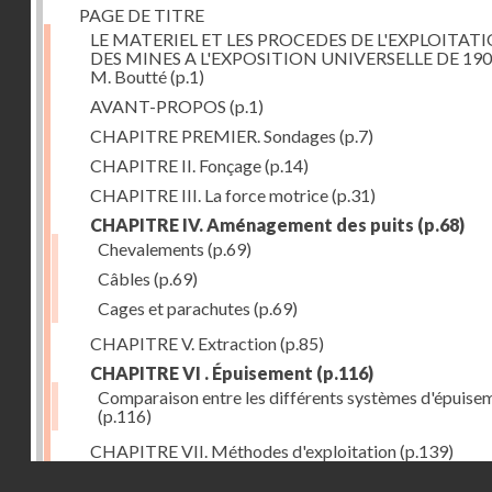
PAGE DE TITRE
LE MATERIEL ET LES PROCEDES DE L'EXPLOITAT
DES MINES A L'EXPOSITION UNIVERSELLE DE 190
M. Boutté
(p.1)
AVANT-PROPOS
(p.1)
CHAPITRE PREMIER. Sondages
(p.7)
CHAPITRE II. Fonçage
(p.14)
CHAPITRE III. La force motrice
(p.31)
CHAPITRE IV. Aménagement des puits
(p.68)
Chevalements
(p.69)
Câbles
(p.69)
Cages et parachutes
(p.69)
CHAPITRE V. Extraction
(p.85)
CHAPITRE VI . Épuisement
(p.116)
Comparaison entre les différents systèmes d'épuise
(p.116)
CHAPITRE VII. Méthodes d'exploitation
(p.139)
Droits réservés - CNAM
CHAPITRE VIII. Abatage
(p.150)