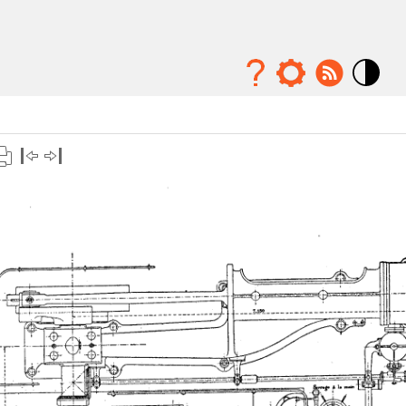
Mode
contraste
élévé