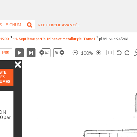
RECHERCHE AVANCÉE
e 1900
11. Septième partie. Mines et métallurgie. Tome I
pl.89 - vue 94/266
100%
ISTE
DES
LUMES
ION
0 par