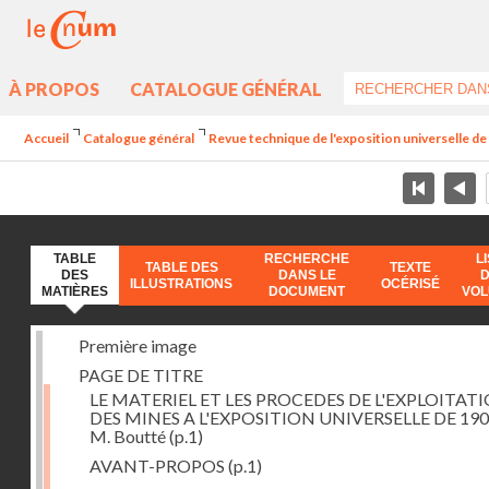
À PROPOS
CATALOGUE GÉNÉRAL
Accueil
Catalogue général
Revue technique de l'exposition universelle d
TABLE
RECHERCHE
L
TABLE DES
TEXTE
DES
DANS LE
ILLUSTRATIONS
OCÉRISÉ
MATIÈRES
DOCUMENT
VO
Première image
PAGE DE TITRE
LE MATERIEL ET LES PROCEDES DE L'EXPLOITAT
DES MINES A L'EXPOSITION UNIVERSELLE DE 190
M. Boutté
(p.1)
AVANT-PROPOS
(p.1)