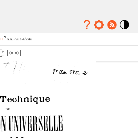
Mode
contraste
II
n.n. - vue 4/246
élévé