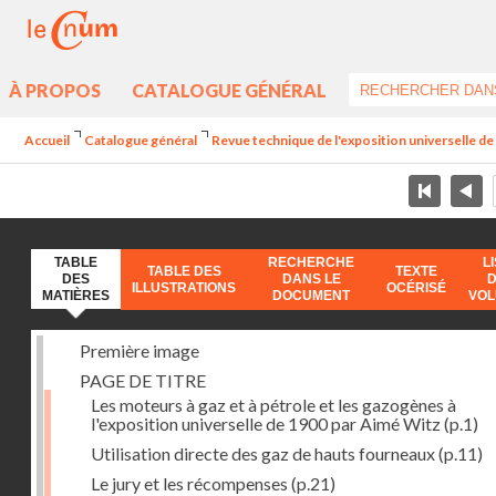
À PROPOS
CATALOGUE GÉNÉRAL
Accueil
Catalogue général
Revue technique de l'exposition universelle d
TABLE
RECHERCHE
L
TABLE DES
TEXTE
DES
DANS LE
ILLUSTRATIONS
OCÉRISÉ
MATIÈRES
DOCUMENT
VO
Première image
PAGE DE TITRE
Les moteurs à gaz et à pétrole et les gazogènes à
l'exposition universelle de 1900 par Aimé Witz
(p.1)
Utilisation directe des gaz de hauts fourneaux
(p.11)
Le jury et les récompenses
(p.21)