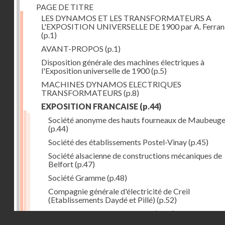
PAGE DE TITRE
LES DYNAMOS ET LES TRANSFORMATEURS A
L'EXPOSITION UNIVERSELLE DE 1900 par A. Ferra
(p.1)
AVANT-PROPOS
(p.1)
Disposition générale des machines électriques à
l'Exposition universelle de 1900
(p.5)
MACHINES DYNAMOS ELECTRIQUES
TRANSFORMATEURS
(p.8)
EXPOSITION FRANCAISE
(p.44)
Société anonyme des hauts fourneaux de Maubeug
(p.44)
Société des établissements Postel-Vinay
(p.45)
Société alsacienne de constructions mécaniques de
Belfort
(p.47)
Société Gramme
(p.48)
Compagnie générale d'électricité de Creil
(Etablissements Daydé et Pillé)
(p.52)
Compagnie générale de Nancy
(p.52)
Droits réservés - CNAM