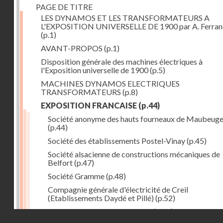
PAGE DE TITRE
LES DYNAMOS ET LES TRANSFORMATEURS A
L'EXPOSITION UNIVERSELLE DE 1900 par A. Ferra
(p.1)
AVANT-PROPOS
(p.1)
Disposition générale des machines électriques à
l'Exposition universelle de 1900
(p.5)
MACHINES DYNAMOS ELECTRIQUES
TRANSFORMATEURS
(p.8)
EXPOSITION FRANCAISE
(p.44)
Société anonyme des hauts fourneaux de Maubeug
(p.44)
Société des établissements Postel-Vinay
(p.45)
Société alsacienne de constructions mécaniques de
Belfort
(p.47)
Société Gramme
(p.48)
Compagnie générale d'électricité de Creil
(Etablissements Daydé et Pillé)
(p.52)
Compagnie générale de Nancy
(p.52)
Droits réservés - CNAM