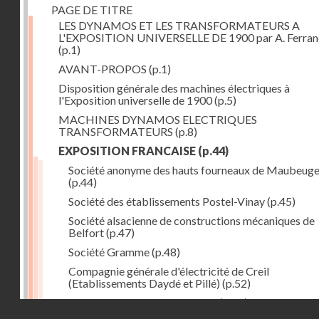
PAGE DE TITRE
LES DYNAMOS ET LES TRANSFORMATEURS A
L'EXPOSITION UNIVERSELLE DE 1900 par A. Ferra
(p.1)
AVANT-PROPOS
(p.1)
Disposition générale des machines électriques à
l'Exposition universelle de 1900
(p.5)
MACHINES DYNAMOS ELECTRIQUES
TRANSFORMATEURS
(p.8)
EXPOSITION FRANCAISE
(p.44)
Société anonyme des hauts fourneaux de Maubeug
(p.44)
Société des établissements Postel-Vinay
(p.45)
Société alsacienne de constructions mécaniques de
Belfort
(p.47)
Société Gramme
(p.48)
Compagnie générale d'électricité de Creil
(Etablissements Daydé et Pillé)
(p.52)
Compagnie générale de Nancy
(p.52)
Droits réservés - CNAM