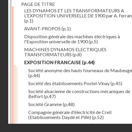
PAGE DE TITRE
LES DYNAMOS ET LES TRANSFORMATEURS A
L'EXPOSITION UNIVERSELLE DE 1900 par A. Ferra
(p.1)
AVANT-PROPOS
(p.1)
Disposition générale des machines électriques à
l'Exposition universelle de 1900
(p.5)
MACHINES DYNAMOS ELECTRIQUES
TRANSFORMATEURS
(p.8)
EXPOSITION FRANCAISE
(p.44)
Société anonyme des hauts fourneaux de Maubeug
(p.44)
Société des établissements Postel-Vinay
(p.45)
Société alsacienne de constructions mécaniques de
Belfort
(p.47)
Société Gramme
(p.48)
Compagnie générale d'électricité de Creil
(Etablissements Daydé et Pillé)
(p.52)
Compagnie générale de Nancy
(p.52)
Droits réservés - CNAM