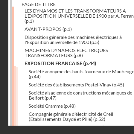
PAGE DE TITRE
LES DYNAMOS ET LES TRANSFORMATEURS A
L'EXPOSITION UNIVERSELLE DE 1900 par A. Ferra
(p.1)
AVANT-PROPOS
(p.1)
Disposition générale des machines électriques à
l'Exposition universelle de 1900
(p.5)
MACHINES DYNAMOS ELECTRIQUES
TRANSFORMATEURS
(p.8)
EXPOSITION FRANCAISE
(p.44)
Société anonyme des hauts fourneaux de Maubeug
(p.44)
Société des établissements Postel-Vinay
(p.45)
Société alsacienne de constructions mécaniques de
Belfort
(p.47)
Société Gramme
(p.48)
Compagnie générale d'électricité de Creil
(Etablissements Daydé et Pillé)
(p.52)
Compagnie générale de Nancy
(p.52)
Droits réservés - CNAM