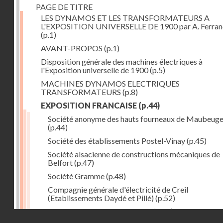
PAGE DE TITRE
LES DYNAMOS ET LES TRANSFORMATEURS A
L'EXPOSITION UNIVERSELLE DE 1900 par A. Ferra
(p.1)
AVANT-PROPOS
(p.1)
Disposition générale des machines électriques à
l'Exposition universelle de 1900
(p.5)
MACHINES DYNAMOS ELECTRIQUES
TRANSFORMATEURS
(p.8)
EXPOSITION FRANCAISE
(p.44)
Société anonyme des hauts fourneaux de Maubeug
(p.44)
Société des établissements Postel-Vinay
(p.45)
Société alsacienne de constructions mécaniques de
Belfort
(p.47)
Société Gramme
(p.48)
Compagnie générale d'électricité de Creil
(Etablissements Daydé et Pillé)
(p.52)
Compagnie générale de Nancy
(p.52)
Droits réservés - CNAM