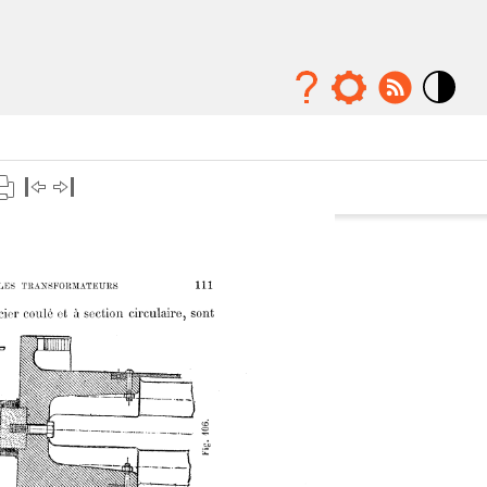
Mode
contraste
élévé