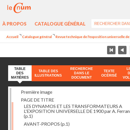
À PROPOS
CATALOGUE GÉNÉRAL
Accueil
Catalogue général
Revue technique de l'exposition universelle d
TABLE
RECHERCHE
L
TABLE DES
TEXTE
DES
DANS LE
ILLUSTRATIONS
OCÉRISÉ
MATIÈRES
DOCUMENT
VO
Première image
PAGE DE TITRE
LES DYNAMOS ET LES TRANSFORMATEURS A
L'EXPOSITION UNIVERSELLE DE 1900 par A. Ferra
(p.1)
AVANT-PROPOS
(p.1)