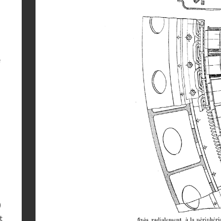
e
)
t