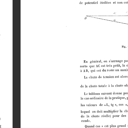
e
)
t