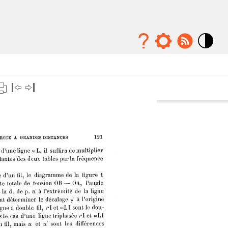
Mode
contraste
élévé