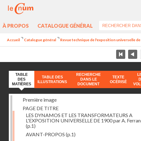
À PROPOS
CATALOGUE GÉNÉRAL
Accueil
Catalogue général
Revue technique de l'exposition universelle d
TABLE
RECHERCHE
L
TABLE DES
TEXTE
DES
DANS LE
ILLUSTRATIONS
OCÉRISÉ
MATIÈRES
DOCUMENT
VO
Première image
PAGE DE TITRE
LES DYNAMOS ET LES TRANSFORMATEURS A
L'EXPOSITION UNIVERSELLE DE 1900 par A. Ferra
(p.1)
AVANT-PROPOS
(p.1)