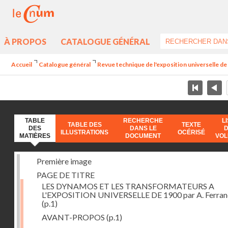
À PROPOS
CATALOGUE GÉNÉRAL
Accueil
Catalogue général
Revue technique de l'exposition universelle d
TABLE
RECHERCHE
L
TABLE DES
TEXTE
DES
DANS LE
ILLUSTRATIONS
OCÉRISÉ
MATIÈRES
DOCUMENT
VO
Première image
PAGE DE TITRE
LES DYNAMOS ET LES TRANSFORMATEURS A
L'EXPOSITION UNIVERSELLE DE 1900 par A. Ferra
(p.1)
AVANT-PROPOS
(p.1)