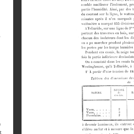
e
)
t