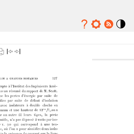
Mode
contraste
élévé