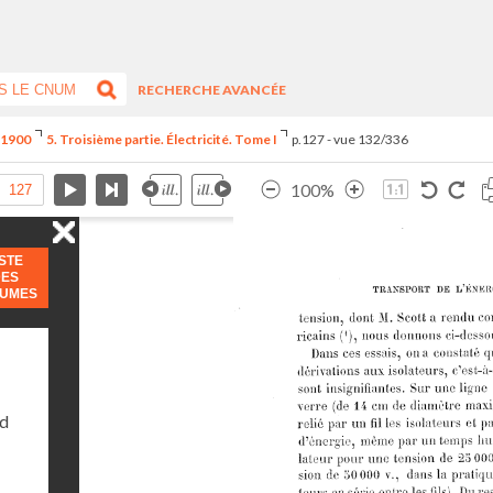
RECHERCHE AVANCÉE
e 1900
5. Troisième partie. Électricité. Tome I
p.127 - vue 132/336
100%
ISTE
DES
LUMES
nd