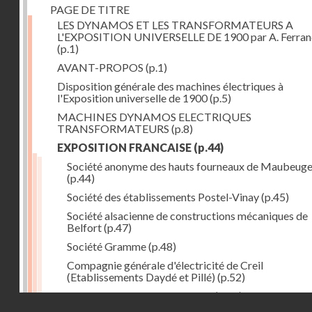
PAGE DE TITRE
LES DYNAMOS ET LES TRANSFORMATEURS A
L'EXPOSITION UNIVERSELLE DE 1900 par A. Ferra
(p.1)
AVANT-PROPOS
(p.1)
Disposition générale des machines électriques à
l'Exposition universelle de 1900
(p.5)
MACHINES DYNAMOS ELECTRIQUES
TRANSFORMATEURS
(p.8)
EXPOSITION FRANCAISE
(p.44)
Société anonyme des hauts fourneaux de Maubeug
(p.44)
Société des établissements Postel-Vinay
(p.45)
Société alsacienne de constructions mécaniques de
Belfort
(p.47)
Société Gramme
(p.48)
Compagnie générale d'électricité de Creil
(Etablissements Daydé et Pillé)
(p.52)
Compagnie générale de Nancy
(p.52)
Droits réservés - CNAM