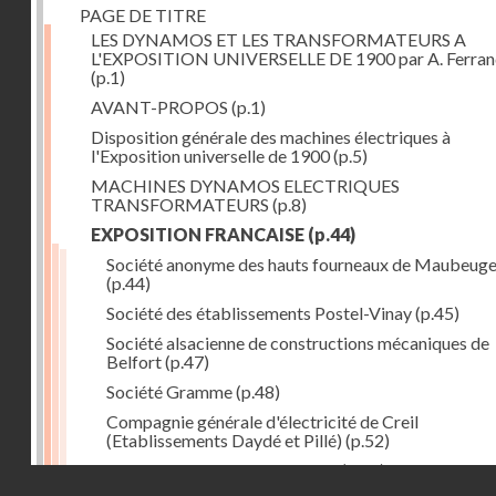
PAGE DE TITRE
LES DYNAMOS ET LES TRANSFORMATEURS A
L'EXPOSITION UNIVERSELLE DE 1900 par A. Ferra
(p.1)
AVANT-PROPOS
(p.1)
Disposition générale des machines électriques à
l'Exposition universelle de 1900
(p.5)
MACHINES DYNAMOS ELECTRIQUES
TRANSFORMATEURS
(p.8)
EXPOSITION FRANCAISE
(p.44)
Société anonyme des hauts fourneaux de Maubeug
(p.44)
Société des établissements Postel-Vinay
(p.45)
Société alsacienne de constructions mécaniques de
Belfort
(p.47)
Société Gramme
(p.48)
Compagnie générale d'électricité de Creil
(Etablissements Daydé et Pillé)
(p.52)
Compagnie générale de Nancy
(p.52)
Droits réservés - CNAM