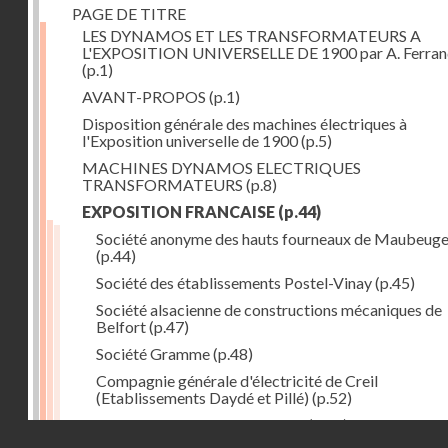
PAGE DE TITRE
LES DYNAMOS ET LES TRANSFORMATEURS A
L'EXPOSITION UNIVERSELLE DE 1900 par A. Ferra
(p.1)
AVANT-PROPOS
(p.1)
Disposition générale des machines électriques à
l'Exposition universelle de 1900
(p.5)
MACHINES DYNAMOS ELECTRIQUES
TRANSFORMATEURS
(p.8)
EXPOSITION FRANCAISE
(p.44)
Société anonyme des hauts fourneaux de Maubeug
(p.44)
Société des établissements Postel-Vinay
(p.45)
Société alsacienne de constructions mécaniques de
Belfort
(p.47)
Société Gramme
(p.48)
Compagnie générale d'électricité de Creil
(Etablissements Daydé et Pillé)
(p.52)
Compagnie générale de Nancy
(p.52)
Droits réservés - CNAM