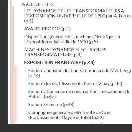
PAGE DE TITRE
LES DYNAMOS ET LES TRANSFORMATEURS A
L'EXPOSITION UNIVERSELLE DE 1900 par A. Ferra
(p.1)
AVANT-PROPOS
(p.1)
Disposition générale des machines électriques à
l'Exposition universelle de 1900
(p.5)
MACHINES DYNAMOS ELECTRIQUES
TRANSFORMATEURS
(p.8)
EXPOSITION FRANCAISE
(p.44)
Société anonyme des hauts fourneaux de Maubeug
(p.44)
Société des établissements Postel-Vinay
(p.45)
Société alsacienne de constructions mécaniques de
Belfort
(p.47)
Société Gramme
(p.48)
Compagnie générale d'électricité de Creil
(Etablissements Daydé et Pillé)
(p.52)
Compagnie générale de Nancy
(p.52)
Droits réservés - CNAM