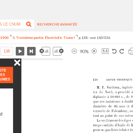
RECHERCHE AVANCÉE
e 1900
5. Troisième partie. Électricité. Tome I
p.138 - vue 143/336
90%
ISTE
DES
LUMES
nd