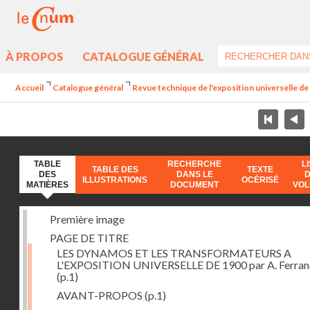
À PROPOS
CATALOGUE GÉNÉRAL
Accueil
Catalogue général
Revue technique de l'exposition universelle d
TABLE
RECHERCHE
L
TABLE DES
TEXTE
DES
DANS LE
ILLUSTRATIONS
OCÉRISÉ
MATIÈRES
DOCUMENT
VO
Première image
PAGE DE TITRE
LES DYNAMOS ET LES TRANSFORMATEURS A
L'EXPOSITION UNIVERSELLE DE 1900 par A. Ferra
(p.1)
AVANT-PROPOS
(p.1)