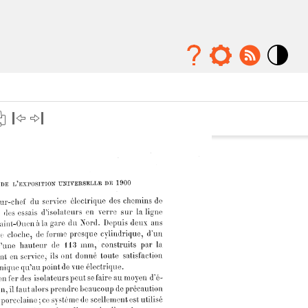
Mode
contraste
élévé