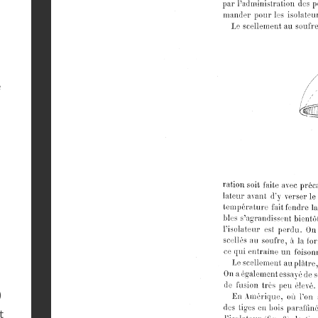
e
)
t