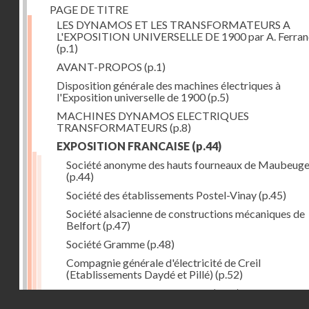
PAGE DE TITRE
LES DYNAMOS ET LES TRANSFORMATEURS A
L'EXPOSITION UNIVERSELLE DE 1900 par A. Ferra
(p.1)
AVANT-PROPOS
(p.1)
Disposition générale des machines électriques à
l'Exposition universelle de 1900
(p.5)
MACHINES DYNAMOS ELECTRIQUES
TRANSFORMATEURS
(p.8)
EXPOSITION FRANCAISE
(p.44)
Société anonyme des hauts fourneaux de Maubeug
(p.44)
Société des établissements Postel-Vinay
(p.45)
Société alsacienne de constructions mécaniques de
Belfort
(p.47)
Société Gramme
(p.48)
Compagnie générale d'électricité de Creil
(Etablissements Daydé et Pillé)
(p.52)
Compagnie générale de Nancy
(p.52)
Droits réservés - CNAM