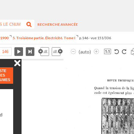
RECHERCHE AVANCÉE
e 1900
5. Troisième partie. Électricité. Tome I
p.146 - vue 151/336
(auto)
ISTE
DES
LUMES
nd