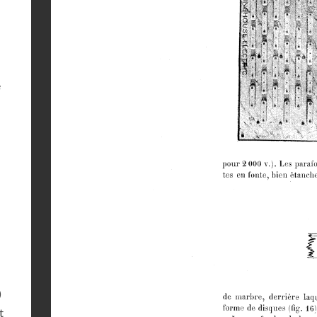
e
)
t