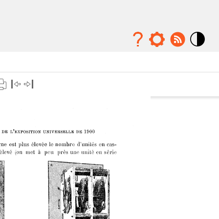
Mode
contraste
élévé