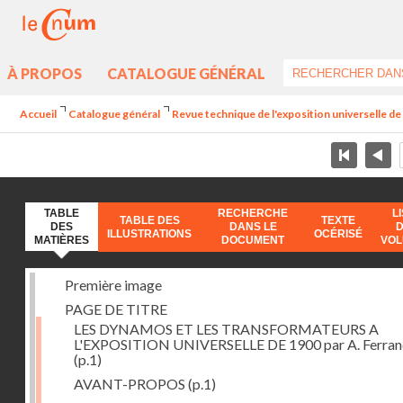
À PROPOS
CATALOGUE GÉNÉRAL
Accueil
Catalogue général
Revue technique de l'exposition universelle d
TABLE
RECHERCHE
L
TABLE DES
TEXTE
DES
DANS LE
ILLUSTRATIONS
OCÉRISÉ
MATIÈRES
DOCUMENT
VO
Première image
PAGE DE TITRE
LES DYNAMOS ET LES TRANSFORMATEURS A
L'EXPOSITION UNIVERSELLE DE 1900 par A. Ferra
(p.1)
AVANT-PROPOS
(p.1)