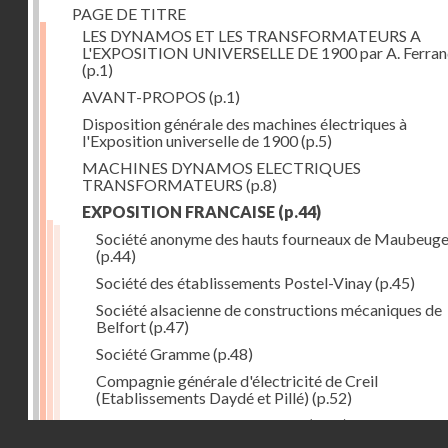
PAGE DE TITRE
LES DYNAMOS ET LES TRANSFORMATEURS A
L'EXPOSITION UNIVERSELLE DE 1900 par A. Ferra
(p.1)
AVANT-PROPOS
(p.1)
Disposition générale des machines électriques à
l'Exposition universelle de 1900
(p.5)
MACHINES DYNAMOS ELECTRIQUES
TRANSFORMATEURS
(p.8)
EXPOSITION FRANCAISE
(p.44)
Société anonyme des hauts fourneaux de Maubeug
(p.44)
Société des établissements Postel-Vinay
(p.45)
Société alsacienne de constructions mécaniques de
Belfort
(p.47)
Société Gramme
(p.48)
Compagnie générale d'électricité de Creil
(Etablissements Daydé et Pillé)
(p.52)
Compagnie générale de Nancy
(p.52)
Droits réservés - CNAM