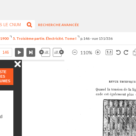
RECHERCHE AVANCÉE
e 1900
5. Troisième partie. Électricité. Tome I
p.146 - vue 151/336
110%
ISTE
DES
LUMES
nd