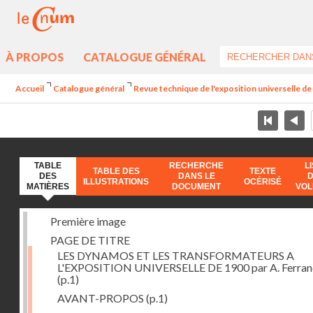
À PROPOS
CATALOGUE GÉNÉRAL
Accueil
Catalogue général
Revue technique de l'exposition universelle d
TABLE
RECHERCHE
L
TABLE DES
TEXTE
DES
DANS LE
ILLUSTRATIONS
OCÉRISÉ
MATIÈRES
DOCUMENT
VO
Première image
PAGE DE TITRE
LES DYNAMOS ET LES TRANSFORMATEURS A
L'EXPOSITION UNIVERSELLE DE 1900 par A. Ferra
(p.1)
AVANT-PROPOS
(p.1)