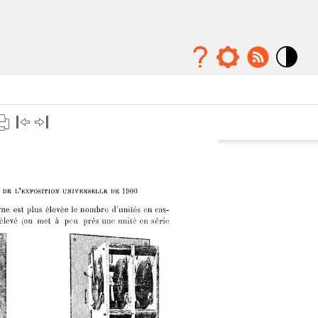
Mode
contraste
élévé