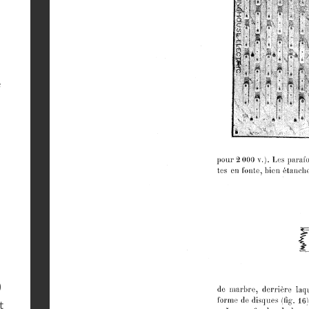
e
)
t