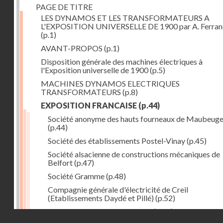
PAGE DE TITRE
LES DYNAMOS ET LES TRANSFORMATEURS A
L'EXPOSITION UNIVERSELLE DE 1900 par A. Ferra
(p.1)
AVANT-PROPOS
(p.1)
Disposition générale des machines électriques à
l'Exposition universelle de 1900
(p.5)
MACHINES DYNAMOS ELECTRIQUES
TRANSFORMATEURS
(p.8)
EXPOSITION FRANCAISE
(p.44)
Société anonyme des hauts fourneaux de Maubeug
(p.44)
Société des établissements Postel-Vinay
(p.45)
Société alsacienne de constructions mécaniques de
Belfort
(p.47)
Société Gramme
(p.48)
Compagnie générale d'électricité de Creil
(Etablissements Daydé et Pillé)
(p.52)
Compagnie générale de Nancy
(p.52)
Droits réservés - CNAM