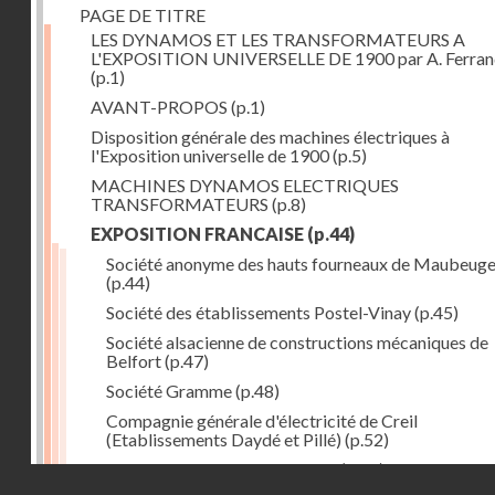
PAGE DE TITRE
LES DYNAMOS ET LES TRANSFORMATEURS A
L'EXPOSITION UNIVERSELLE DE 1900 par A. Ferra
(p.1)
AVANT-PROPOS
(p.1)
Disposition générale des machines électriques à
l'Exposition universelle de 1900
(p.5)
MACHINES DYNAMOS ELECTRIQUES
TRANSFORMATEURS
(p.8)
EXPOSITION FRANCAISE
(p.44)
Société anonyme des hauts fourneaux de Maubeug
(p.44)
Société des établissements Postel-Vinay
(p.45)
Société alsacienne de constructions mécaniques de
Belfort
(p.47)
Société Gramme
(p.48)
Compagnie générale d'électricité de Creil
(Etablissements Daydé et Pillé)
(p.52)
Compagnie générale de Nancy
(p.52)
Droits réservés - CNAM