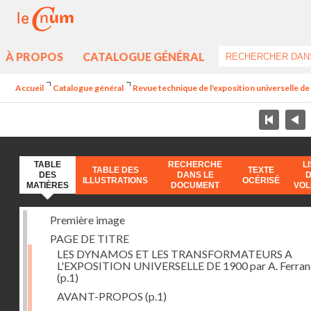
À PROPOS
CATALOGUE GÉNÉRAL
Accueil
Catalogue général
Revue technique de l'exposition universelle d
TABLE
RECHERCHE
L
TABLE DES
TEXTE
DES
DANS LE
ILLUSTRATIONS
OCÉRISÉ
MATIÈRES
DOCUMENT
VO
Première image
PAGE DE TITRE
LES DYNAMOS ET LES TRANSFORMATEURS A
L'EXPOSITION UNIVERSELLE DE 1900 par A. Ferra
(p.1)
AVANT-PROPOS
(p.1)