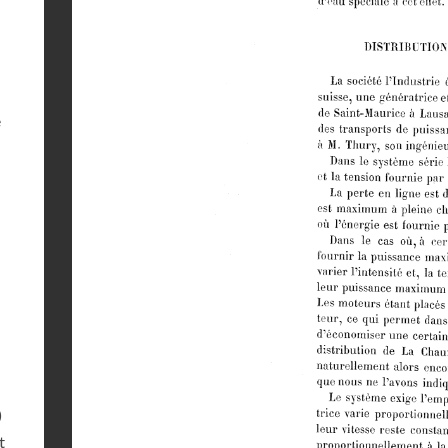
e
)
t