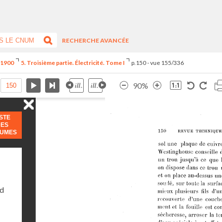
RECHERCHE AVANCÉE
e 1900
5. Troisième partie. Électricité. Tome I
p.150 - vue 155/336
90%
ISTE
DES
LUMES
nd