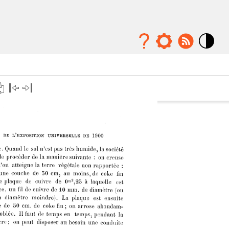
Mode
contraste
élévé