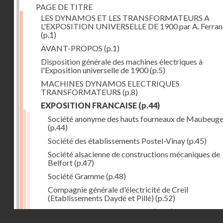
PAGE DE TITRE
LES DYNAMOS ET LES TRANSFORMATEURS A
L'EXPOSITION UNIVERSELLE DE 1900 par A. Ferra
(p.1)
AVANT-PROPOS
(p.1)
Disposition générale des machines électriques à
l'Exposition universelle de 1900
(p.5)
MACHINES DYNAMOS ELECTRIQUES
TRANSFORMATEURS
(p.8)
EXPOSITION FRANCAISE
(p.44)
Société anonyme des hauts fourneaux de Maubeug
(p.44)
Société des établissements Postel-Vinay
(p.45)
Société alsacienne de constructions mécaniques de
Belfort
(p.47)
Société Gramme
(p.48)
Compagnie générale d'électricité de Creil
(Etablissements Daydé et Pillé)
(p.52)
Compagnie générale de Nancy
(p.52)
Droits réservés - CNAM