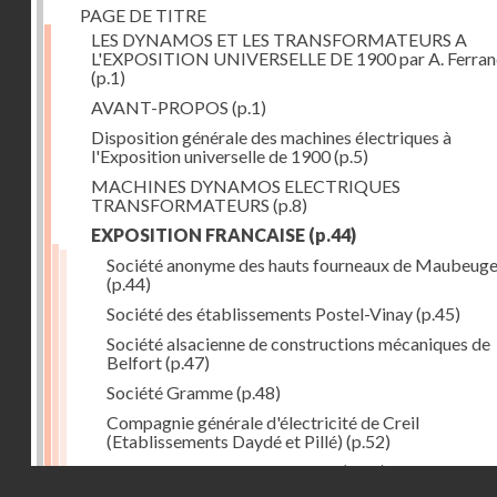
PAGE DE TITRE
LES DYNAMOS ET LES TRANSFORMATEURS A
L'EXPOSITION UNIVERSELLE DE 1900 par A. Ferra
(p.1)
AVANT-PROPOS
(p.1)
Disposition générale des machines électriques à
l'Exposition universelle de 1900
(p.5)
MACHINES DYNAMOS ELECTRIQUES
TRANSFORMATEURS
(p.8)
EXPOSITION FRANCAISE
(p.44)
Société anonyme des hauts fourneaux de Maubeug
(p.44)
Société des établissements Postel-Vinay
(p.45)
Société alsacienne de constructions mécaniques de
Belfort
(p.47)
Société Gramme
(p.48)
Compagnie générale d'électricité de Creil
(Etablissements Daydé et Pillé)
(p.52)
Compagnie générale de Nancy
(p.52)
Droits réservés - CNAM