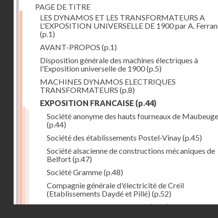
PAGE DE TITRE
LES DYNAMOS ET LES TRANSFORMATEURS A
L'EXPOSITION UNIVERSELLE DE 1900 par A. Ferra
(p.1)
AVANT-PROPOS
(p.1)
Disposition générale des machines électriques à
l'Exposition universelle de 1900
(p.5)
MACHINES DYNAMOS ELECTRIQUES
TRANSFORMATEURS
(p.8)
EXPOSITION FRANCAISE
(p.44)
Société anonyme des hauts fourneaux de Maubeug
(p.44)
Société des établissements Postel-Vinay
(p.45)
Société alsacienne de constructions mécaniques de
Belfort
(p.47)
Société Gramme
(p.48)
Compagnie générale d'électricité de Creil
(Etablissements Daydé et Pillé)
(p.52)
Compagnie générale de Nancy
(p.52)
Droits réservés - CNAM