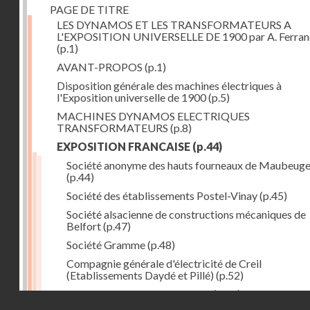
PAGE DE TITRE
LES DYNAMOS ET LES TRANSFORMATEURS A
L'EXPOSITION UNIVERSELLE DE 1900 par A. Ferra
(p.1)
AVANT-PROPOS
(p.1)
Disposition générale des machines électriques à
l'Exposition universelle de 1900
(p.5)
MACHINES DYNAMOS ELECTRIQUES
TRANSFORMATEURS
(p.8)
EXPOSITION FRANCAISE
(p.44)
Société anonyme des hauts fourneaux de Maubeug
(p.44)
Société des établissements Postel-Vinay
(p.45)
Société alsacienne de constructions mécaniques de
Belfort
(p.47)
Société Gramme
(p.48)
Compagnie générale d'électricité de Creil
(Etablissements Daydé et Pillé)
(p.52)
Compagnie générale de Nancy
(p.52)
Droits réservés - CNAM