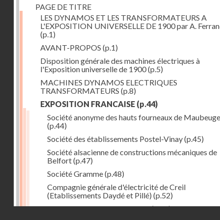
PAGE DE TITRE
LES DYNAMOS ET LES TRANSFORMATEURS A
L'EXPOSITION UNIVERSELLE DE 1900 par A. Ferra
(p.1)
AVANT-PROPOS
(p.1)
Disposition générale des machines électriques à
l'Exposition universelle de 1900
(p.5)
MACHINES DYNAMOS ELECTRIQUES
TRANSFORMATEURS
(p.8)
EXPOSITION FRANCAISE
(p.44)
Société anonyme des hauts fourneaux de Maubeug
(p.44)
Société des établissements Postel-Vinay
(p.45)
Société alsacienne de constructions mécaniques de
Belfort
(p.47)
Société Gramme
(p.48)
Compagnie générale d'électricité de Creil
(Etablissements Daydé et Pillé)
(p.52)
Compagnie générale de Nancy
(p.52)
Droits réservés - CNAM