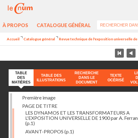
À PROPOS
CATALOGUE GÉNÉRAL
Accueil
Catalogue général
Revue technique de l'exposition universelle d
TABLE
RECHERCHE
L
TABLE DES
TEXTE
DES
DANS LE
ILLUSTRATIONS
OCÉRISÉ
MATIÈRES
DOCUMENT
VO
Première image
PAGE DE TITRE
LES DYNAMOS ET LES TRANSFORMATEURS A
L'EXPOSITION UNIVERSELLE DE 1900 par A. Ferra
(p.1)
AVANT-PROPOS
(p.1)