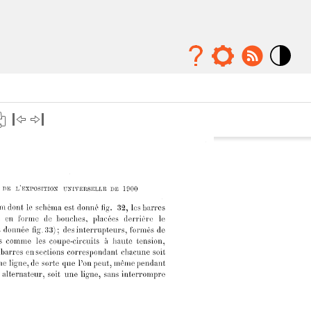
Mode
contraste
élévé