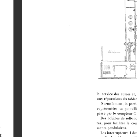
e
)
t