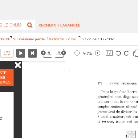
RECHERCHE AVANCÉE
e 1900
5. Troisième partie. Électricité. Tome I
p.172 - vue 177/336
90%
ISTE
DES
LUMES
nd