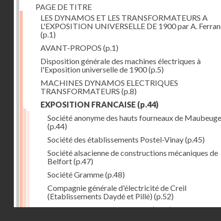
PAGE DE TITRE
LES DYNAMOS ET LES TRANSFORMATEURS A
L'EXPOSITION UNIVERSELLE DE 1900 par A. Ferra
(p.1)
AVANT-PROPOS
(p.1)
Disposition générale des machines électriques à
l'Exposition universelle de 1900
(p.5)
MACHINES DYNAMOS ELECTRIQUES
TRANSFORMATEURS
(p.8)
EXPOSITION FRANCAISE
(p.44)
Société anonyme des hauts fourneaux de Maubeug
(p.44)
Société des établissements Postel-Vinay
(p.45)
Société alsacienne de constructions mécaniques de
Belfort
(p.47)
Société Gramme
(p.48)
Compagnie générale d'électricité de Creil
(Etablissements Daydé et Pillé)
(p.52)
Compagnie générale de Nancy
(p.52)
Droits réservés - CNAM