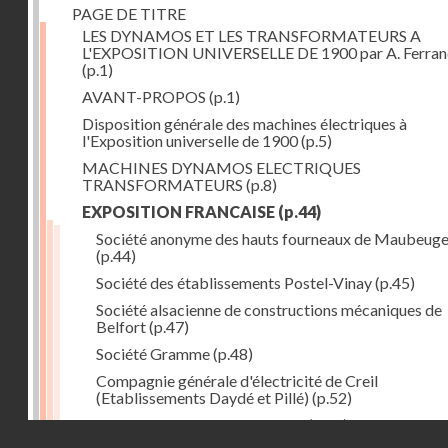
PAGE DE TITRE
LES DYNAMOS ET LES TRANSFORMATEURS A
L'EXPOSITION UNIVERSELLE DE 1900 par A. Ferra
(p.1)
AVANT-PROPOS
(p.1)
Disposition générale des machines électriques à
l'Exposition universelle de 1900
(p.5)
MACHINES DYNAMOS ELECTRIQUES
TRANSFORMATEURS
(p.8)
EXPOSITION FRANCAISE
(p.44)
Société anonyme des hauts fourneaux de Maubeug
(p.44)
Société des établissements Postel-Vinay
(p.45)
Société alsacienne de constructions mécaniques de
Belfort
(p.47)
Société Gramme
(p.48)
Compagnie générale d'électricité de Creil
(Etablissements Daydé et Pillé)
(p.52)
Compagnie générale de Nancy
(p.52)
Droits réservés - CNAM