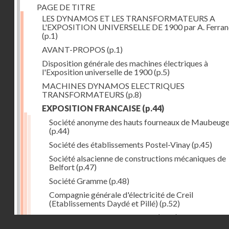
PAGE DE TITRE
LES DYNAMOS ET LES TRANSFORMATEURS A
L'EXPOSITION UNIVERSELLE DE 1900 par A. Ferra
(p.1)
AVANT-PROPOS
(p.1)
Disposition générale des machines électriques à
l'Exposition universelle de 1900
(p.5)
MACHINES DYNAMOS ELECTRIQUES
TRANSFORMATEURS
(p.8)
EXPOSITION FRANCAISE
(p.44)
Société anonyme des hauts fourneaux de Maubeug
(p.44)
Société des établissements Postel-Vinay
(p.45)
Société alsacienne de constructions mécaniques de
Belfort
(p.47)
Société Gramme
(p.48)
Compagnie générale d'électricité de Creil
(Etablissements Daydé et Pillé)
(p.52)
Compagnie générale de Nancy
(p.52)
Droits réservés - CNAM