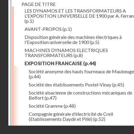
PAGE DE TITRE
LES DYNAMOS ET LES TRANSFORMATEURS A
L'EXPOSITION UNIVERSELLE DE 1900 par A. Ferra
(p.1)
AVANT-PROPOS
(p.1)
Disposition générale des machines électriques à
l'Exposition universelle de 1900
(p.5)
MACHINES DYNAMOS ELECTRIQUES
TRANSFORMATEURS
(p.8)
EXPOSITION FRANCAISE
(p.44)
Société anonyme des hauts fourneaux de Maubeug
(p.44)
Société des établissements Postel-Vinay
(p.45)
Société alsacienne de constructions mécaniques de
Belfort
(p.47)
Société Gramme
(p.48)
Compagnie générale d'électricité de Creil
(Etablissements Daydé et Pillé)
(p.52)
Compagnie générale de Nancy
(p.52)
Droits réservés - CNAM