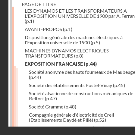
PAGE DE TITRE
LES DYNAMOS ET LES TRANSFORMATEURS A
L'EXPOSITION UNIVERSELLE DE 1900 par A. Ferra
(p.1)
AVANT-PROPOS
(p.1)
Disposition générale des machines électriques à
l'Exposition universelle de 1900
(p.5)
MACHINES DYNAMOS ELECTRIQUES
TRANSFORMATEURS
(p.8)
EXPOSITION FRANCAISE
(p.44)
Société anonyme des hauts fourneaux de Maubeug
(p.44)
Société des établissements Postel-Vinay
(p.45)
Société alsacienne de constructions mécaniques de
Belfort
(p.47)
Société Gramme
(p.48)
Compagnie générale d'électricité de Creil
(Etablissements Daydé et Pillé)
(p.52)
Compagnie générale de Nancy
(p.52)
Droits réservés - CNAM