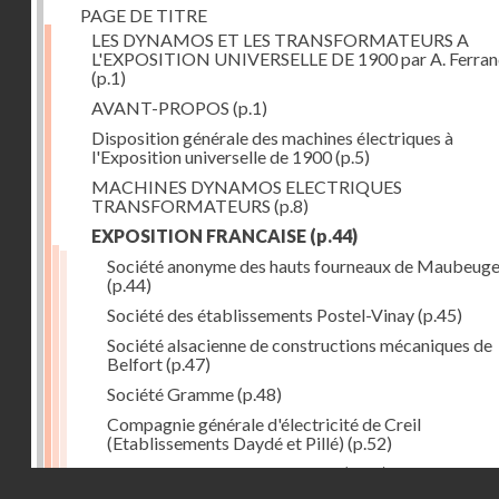
PAGE DE TITRE
LES DYNAMOS ET LES TRANSFORMATEURS A
L'EXPOSITION UNIVERSELLE DE 1900 par A. Ferra
(p.1)
AVANT-PROPOS
(p.1)
Disposition générale des machines électriques à
l'Exposition universelle de 1900
(p.5)
MACHINES DYNAMOS ELECTRIQUES
TRANSFORMATEURS
(p.8)
EXPOSITION FRANCAISE
(p.44)
Société anonyme des hauts fourneaux de Maubeug
(p.44)
Société des établissements Postel-Vinay
(p.45)
Société alsacienne de constructions mécaniques de
Belfort
(p.47)
Société Gramme
(p.48)
Compagnie générale d'électricité de Creil
(Etablissements Daydé et Pillé)
(p.52)
Compagnie générale de Nancy
(p.52)
Droits réservés - CNAM