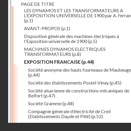
PAGE DE TITRE
LES DYNAMOS ET LES TRANSFORMATEURS A
L'EXPOSITION UNIVERSELLE DE 1900 par A. Ferra
(p.1)
AVANT-PROPOS
(p.1)
Disposition générale des machines électriques à
l'Exposition universelle de 1900
(p.5)
MACHINES DYNAMOS ELECTRIQUES
TRANSFORMATEURS
(p.8)
EXPOSITION FRANCAISE
(p.44)
Société anonyme des hauts fourneaux de Maubeug
(p.44)
Société des établissements Postel-Vinay
(p.45)
Société alsacienne de constructions mécaniques de
Belfort
(p.47)
Société Gramme
(p.48)
Compagnie générale d'électricité de Creil
(Etablissements Daydé et Pillé)
(p.52)
Compagnie générale de Nancy
(p.52)
Droits réservés - CNAM