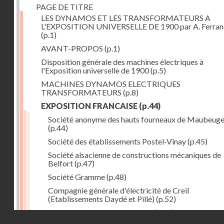
PAGE DE TITRE
LES DYNAMOS ET LES TRANSFORMATEURS A
L'EXPOSITION UNIVERSELLE DE 1900 par A. Ferra
(p.1)
AVANT-PROPOS
(p.1)
Disposition générale des machines électriques à
l'Exposition universelle de 1900
(p.5)
MACHINES DYNAMOS ELECTRIQUES
TRANSFORMATEURS
(p.8)
EXPOSITION FRANCAISE
(p.44)
Société anonyme des hauts fourneaux de Maubeug
(p.44)
Société des établissements Postel-Vinay
(p.45)
Société alsacienne de constructions mécaniques de
Belfort
(p.47)
Société Gramme
(p.48)
Compagnie générale d'électricité de Creil
(Etablissements Daydé et Pillé)
(p.52)
Compagnie générale de Nancy
(p.52)
Droits réservés - CNAM