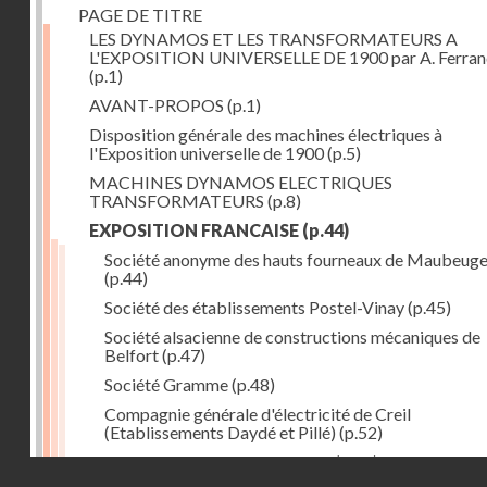
PAGE DE TITRE
LES DYNAMOS ET LES TRANSFORMATEURS A
L'EXPOSITION UNIVERSELLE DE 1900 par A. Ferra
(p.1)
AVANT-PROPOS
(p.1)
Disposition générale des machines électriques à
l'Exposition universelle de 1900
(p.5)
MACHINES DYNAMOS ELECTRIQUES
TRANSFORMATEURS
(p.8)
EXPOSITION FRANCAISE
(p.44)
Société anonyme des hauts fourneaux de Maubeug
(p.44)
Société des établissements Postel-Vinay
(p.45)
Société alsacienne de constructions mécaniques de
Belfort
(p.47)
Société Gramme
(p.48)
Compagnie générale d'électricité de Creil
(Etablissements Daydé et Pillé)
(p.52)
Compagnie générale de Nancy
(p.52)
Droits réservés - CNAM