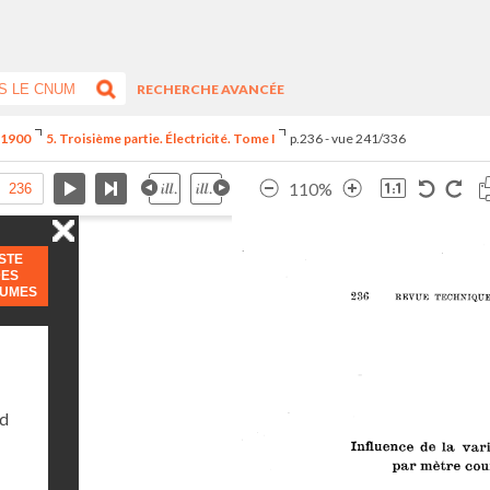
RECHERCHE AVANCÉE
e 1900
5. Troisième partie. Électricité. Tome I
p.236 - vue 241/336
110%
ISTE
DES
LUMES
nd