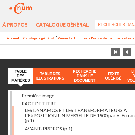
À PROPOS
CATALOGUE GÉNÉRAL
Accueil
Catalogue général
Revue technique de l'exposition universelle d
TABLE
RECHERCHE
L
TABLE DES
TEXTE
DES
DANS LE
ILLUSTRATIONS
OCÉRISÉ
MATIÈRES
DOCUMENT
VO
Première image
PAGE DE TITRE
LES DYNAMOS ET LES TRANSFORMATEURS A
L'EXPOSITION UNIVERSELLE DE 1900 par A. Ferra
(p.1)
AVANT-PROPOS
(p.1)