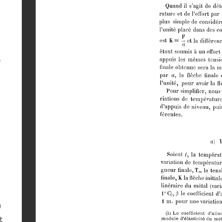
e
)
t