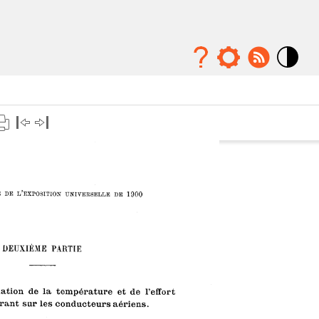
Mode
contraste
élévé