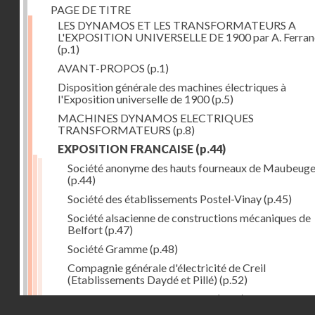
PAGE DE TITRE
LES DYNAMOS ET LES TRANSFORMATEURS A
L'EXPOSITION UNIVERSELLE DE 1900 par A. Ferra
(p.1)
AVANT-PROPOS
(p.1)
Disposition générale des machines électriques à
l'Exposition universelle de 1900
(p.5)
MACHINES DYNAMOS ELECTRIQUES
TRANSFORMATEURS
(p.8)
EXPOSITION FRANCAISE
(p.44)
Société anonyme des hauts fourneaux de Maubeug
(p.44)
Société des établissements Postel-Vinay
(p.45)
Société alsacienne de constructions mécaniques de
Belfort
(p.47)
Société Gramme
(p.48)
Compagnie générale d'électricité de Creil
(Etablissements Daydé et Pillé)
(p.52)
Compagnie générale de Nancy
(p.52)
Droits réservés - CNAM