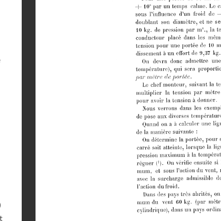
e
)
t