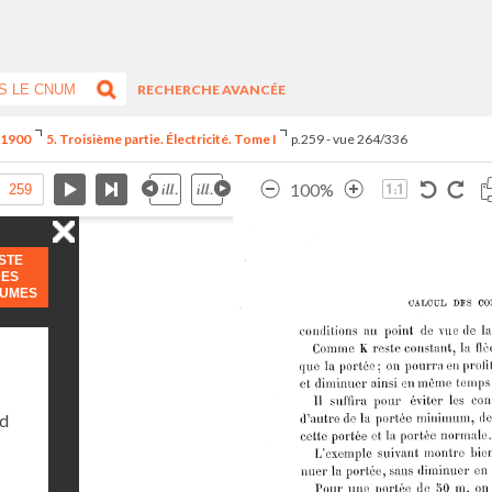
RECHERCHE AVANCÉE
e 1900
5. Troisième partie. Électricité. Tome I
p.259 - vue 264/336
100%
ISTE
DES
LUMES
nd