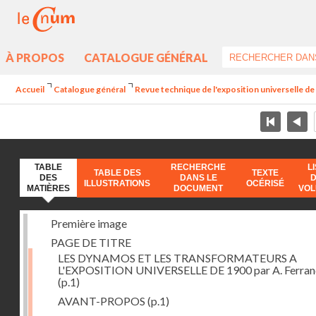
À PROPOS
CATALOGUE GÉNÉRAL
Accueil
Catalogue général
Revue technique de l'exposition universelle d
TABLE
RECHERCHE
L
TABLE DES
TEXTE
DES
DANS LE
ILLUSTRATIONS
OCÉRISÉ
MATIÈRES
DOCUMENT
VO
Première image
PAGE DE TITRE
LES DYNAMOS ET LES TRANSFORMATEURS A
L'EXPOSITION UNIVERSELLE DE 1900 par A. Ferra
(p.1)
AVANT-PROPOS
(p.1)