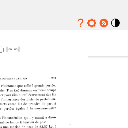
Mode
contraste
élévé