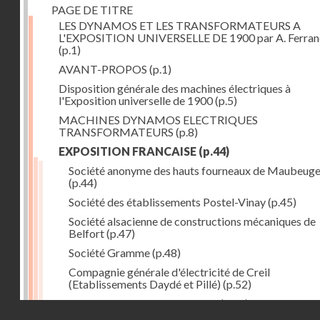
PAGE DE TITRE
LES DYNAMOS ET LES TRANSFORMATEURS A
L'EXPOSITION UNIVERSELLE DE 1900 par A. Ferra
(p.1)
AVANT-PROPOS
(p.1)
Disposition générale des machines électriques à
l'Exposition universelle de 1900
(p.5)
MACHINES DYNAMOS ELECTRIQUES
TRANSFORMATEURS
(p.8)
EXPOSITION FRANCAISE
(p.44)
Société anonyme des hauts fourneaux de Maubeug
(p.44)
Société des établissements Postel-Vinay
(p.45)
Société alsacienne de constructions mécaniques de
Belfort
(p.47)
Société Gramme
(p.48)
Compagnie générale d'électricité de Creil
(Etablissements Daydé et Pillé)
(p.52)
Compagnie générale de Nancy
(p.52)
Droits réservés - CNAM