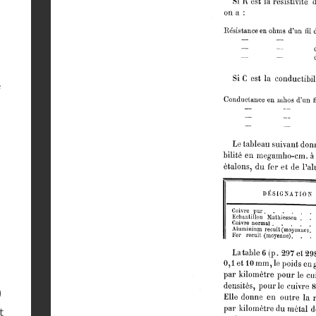
e
)
t