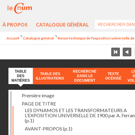
À PROPOS
CATALOGUE GÉNÉRAL
Accueil
Catalogue général
Revue technique de l'exposition universelle d
TABLE
RECHERCHE
L
TABLE DES
TEXTE
DES
DANS LE
ILLUSTRATIONS
OCÉRISÉ
MATIÈRES
DOCUMENT
VO
Première image
PAGE DE TITRE
LES DYNAMOS ET LES TRANSFORMATEURS A
L'EXPOSITION UNIVERSELLE DE 1900 par A. Ferra
(p.1)
AVANT-PROPOS
(p.1)