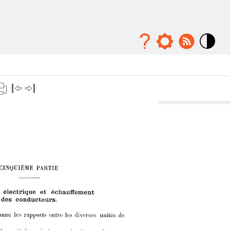
Mode
contraste
élévé