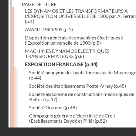
PAGE DE TITRE
LES DYNAMOS ET LES TRANSFORMATEURS A
L'EXPOSITION UNIVERSELLE DE 1900 par A. Ferra
(p.1)
AVANT-PROPOS
(p.1)
Disposition générale des machines électriques à
l'Exposition universelle de 1900
(p.5)
MACHINES DYNAMOS ELECTRIQUES
TRANSFORMATEURS
(p.8)
EXPOSITION FRANCAISE
(p.44)
Société anonyme des hauts fourneaux de Maubeug
(p.44)
Société des établissements Postel-Vinay
(p.45)
Société alsacienne de constructions mécaniques de
Belfort
(p.47)
Société Gramme
(p.48)
Compagnie générale d'électricité de Creil
(Etablissements Daydé et Pillé)
(p.52)
Compagnie générale de Nancy
(p.52)
Droits réservés - CNAM