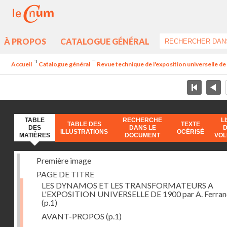
À PROPOS
CATALOGUE GÉNÉRAL
Accueil
Catalogue général
Revue technique de l'exposition universelle d
TABLE
RECHERCHE
L
TABLE DES
TEXTE
DES
DANS LE
ILLUSTRATIONS
OCÉRISÉ
MATIÈRES
DOCUMENT
VO
Première image
PAGE DE TITRE
LES DYNAMOS ET LES TRANSFORMATEURS A
L'EXPOSITION UNIVERSELLE DE 1900 par A. Ferra
(p.1)
AVANT-PROPOS
(p.1)