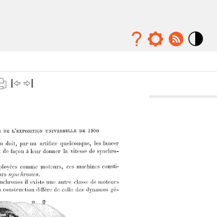
Mode
contraste
élévé