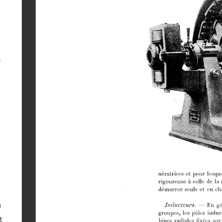
e
)
t